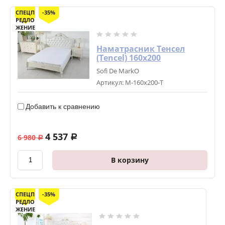
СПЕЦП
-35%
РЕДЛО
ЖЕНИЕ
Наматрасник Тенсел
(Tencel) 160х200
Sofi De MarkO
Артикул:
М-160х200-Т
Добавить к сравнению
4 537
6 980
a
a
В корзину
СПЕЦП
-35%
РЕДЛО
ЖЕНИЕ