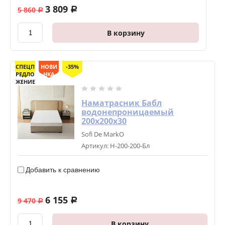
3 809
5 860
a
a
В корзину
СПЕЦП
НОВИ
-35%
РЕДЛО
НКА
ЖЕНИЕ
Наматрасник Бабл
водонепроницаемый
200х200х30
Sofi De MarkO
Артикул:
Н-200-200-Бл
Добавить к сравнению
6 155
9 470
a
a
В корзину