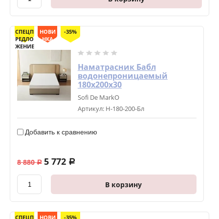
СПЕЦП
НОВИ
-35%
РЕДЛО
НКА
ЖЕНИЕ
Наматрасник Бабл
водонепроницаемый
180х200х30
Sofi De MarkO
Артикул:
Н-180-200-Бл
Добавить к сравнению
5 772
8 880
a
a
В корзину
СПЕЦП
НОВИ
-35%