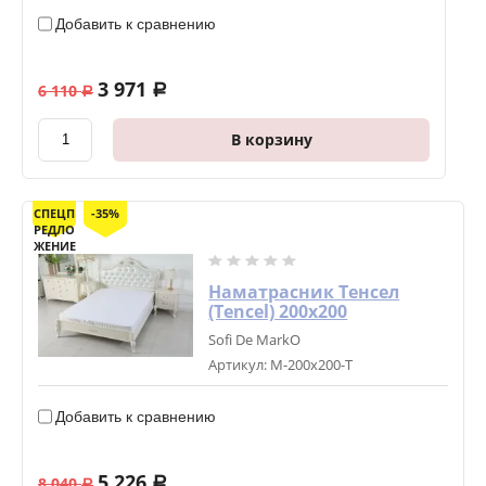
Добавить к сравнению
3 971
6 110
a
a
В корзину
СПЕЦП
-35%
РЕДЛО
ЖЕНИЕ
Наматрасник Тенсел
(Tencel) 200х200
Sofi De MarkO
Артикул:
М-200х200-Т
Добавить к сравнению
5 226
8 040
a
a