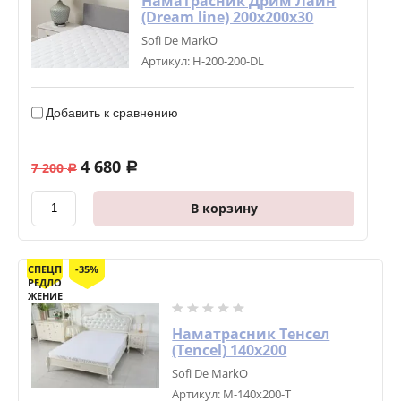
Наматрасник Дрим Лайн
(Dream line) 200х200х30
Sofi De MarkO
Артикул:
Н-200-200-DL
Добавить к сравнению
4 680
7 200
a
a
В корзину
СПЕЦП
-35%
РЕДЛО
ЖЕНИЕ
Наматрасник Тенсел
(Tencel) 140х200
Sofi De MarkO
Артикул:
М-140х200-Т