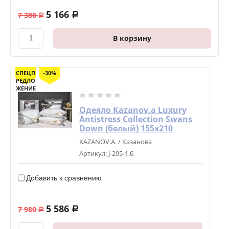
5 166
7 380
a
a
В корзину
СПЕЦП
-30%
РЕДЛО
ЖЕНИЕ
Одеяло Kazanov.a Luxury
Antistress Collection Swans
Down (белый) 155х210
KAZANOV.A. / Казанова
Артикул:
J-295-1.6
Добавить к сравнению
5 586
7 980
a
a