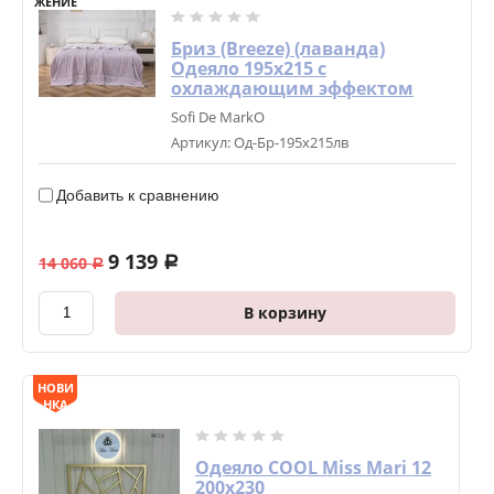
ЖЕНИЕ
Бриз (Breeze) (лаванда)
Одеяло 195х215 с
охлаждающим эффектом
Sofi De MarkO
Артикул:
Од-Бр-195х215лв
Добавить к сравнению
9 139
14 060
a
a
В корзину
НОВИ
НКА
Одеяло COOL Miss Mari 12
200х230